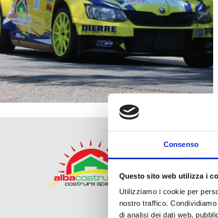
Alba Costr
Consenso
Via Arenzano,
Tel. +39 0547
Cell. +39 32
Questo sito web utilizza i c
albacostruzio
Utilizziamo i cookie per perso
nostro traffico. Condividiamo 
di analisi dei dati web, pubbl