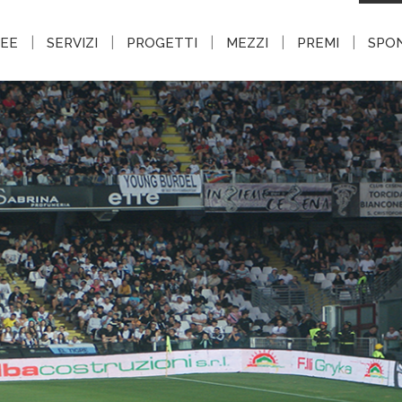
|
|
|
|
|
EE
SERVIZI
PROGETTI
MEZZI
PREMI
SPO