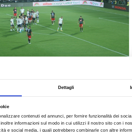
uzioni Srl - Sede Operativa
Sede Legale
Dettagli
 545 47522 Cesena (FC)
Via P. Nenni, 50 47025 Mercato Sa
 401258
P.IVA C.F. 03862870403
8 0456289
REA 319771 CAP.SOC. €13000 IV
ookie
nisrl.fc@gmail.com
PEC: alba-costruzionisrl@pec.it
nalizzare contenuti ed annunci, per fornire funzionalità dei socia
inoltre informazioni sul modo in cui utilizzi il nostro sito con i n
icità e social media, i quali potrebbero combinarle con altre inform