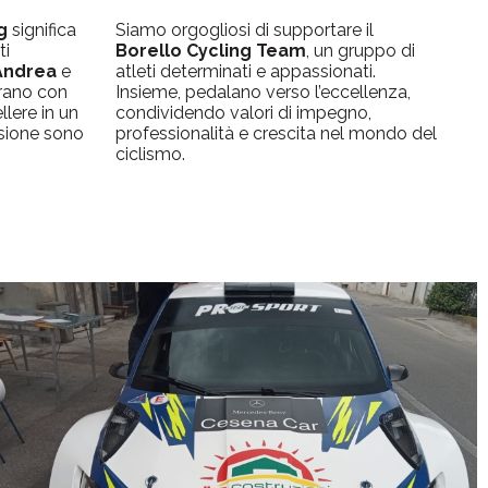
g
significa
Siamo orgogliosi di supportare il
ti
Borello Cycling Team
, un gruppo di
Andrea
e
atleti determinati e appassionati.
orano con
Insieme, pedalano verso l’eccellenza,
lere in un
condividendo valori di impegno,
isione sono
professionalità e crescita nel mondo del
ciclismo.