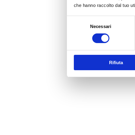
che hanno raccolto dal tuo uti
Selezione
Necessari
del
consenso
Rifiuta