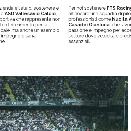
zienda è lieta di sostenere e
Per noi sostenere
FTS Racin
 la
ASD Vallesavio Calcio
,
affiancare una squadra di pilo
sportiva che rappresenta non
professionisti come
Nucita 
o di riferimento per la
Casadei Gianluca
, che lav
ocale, ma anche un esempio
passione e impegno per eccel
, impegno e sana
settore dove velocità e prec
ne.
essenziali.